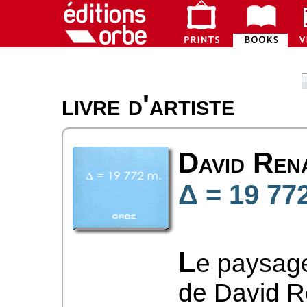
livre d'artiste
David Ren
Δ = 19 77
L
e paysage
de David R