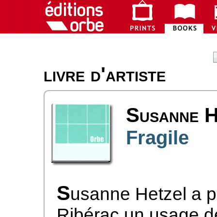
livre d'artiste
Susanne H
Fragile
S
usanne Hetzel a p
Ribérac un usage de