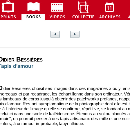
Didier Bessières
Tapis d'amour
D
idier Bessières choisit ses images dans des magazines x ou y, en 
morceaux et par recadrage, les échantillonne dans son ordinateur. Vér
 ces lambeaux de corps jusqu'à obtenir des patchworks profanes, nap
tapis d'amour. Restant symptomatique de la photographie dont elle est i
à l'intérieur de l'image qu'elle se confirme, répétitive, se fondant au m
 celui-ci dans une sorte de kaléidoscope. Étendus au sol ou plaqués 
a main", on pourrait penser à des tapis artisanaux des mille et une nuits
 enfers, à un amour improbable, labyrinthique.