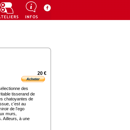
20 €
sélectionne des
itable tisserand de
pes chatoyantes de
ssue, c'est au
iroir de l'ego
aux murs,
. Ailleurs, à une