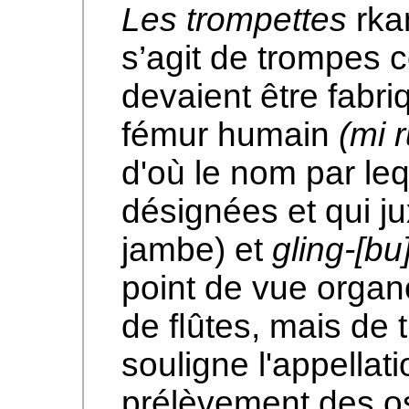
Les trompettes
rka
s’agit de trompes co
devaient être fabri
fémur humain
(mi 
d'où le nom par leq
désignées et qui j
jambe) et
gling-[bu
point de vue organo
de ﬂûtes, mais de 
souligne l'appellat
prélèvement des os