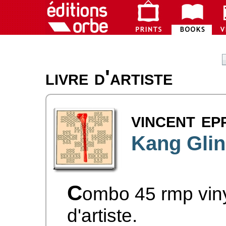
livre d'artiste
vincent ep
Kang Glin
C
ombo 45 rmp viny
d'artiste.