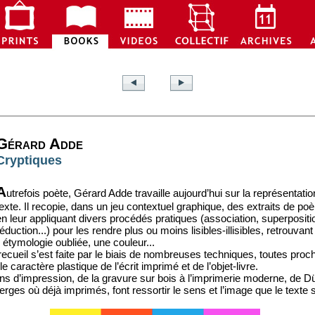
Gérard Adde
Cryptiques
A
utrefois poète, Gérard Adde travaille aujourd’hui sur la représentation
texte. Il recopie, dans un jeu contextuel graphique, des extraits de 
en leur appliquant divers procédés pratiques (association, superpositi
éduction...) pour les rendre plus ou moins lisibles-illisibles, retrouvan
étymologie oubliée, une couleur...
 recueil s’est faite par le biais de nombreuses techniques, toutes pro
rle caractère plastique de l’écrit imprimé et de l’objet-livre.
s d’impression, de la gravure sur bois à l’imprimerie moderne, de D
erges où déjà imprimés, font ressortir le sens et l’image que le texte