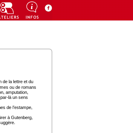
 de la lettre et du
poèmes ou de romans
on, amputation,
t par-là un sens
ches de l’estampe,
ürer à Gutenberg,
 suggère.