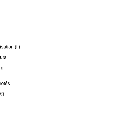
sation (II)
eurs
 gr
rotés
 €)