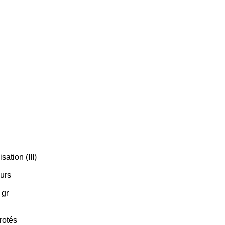
sation (III)
eurs
 gr
rotés