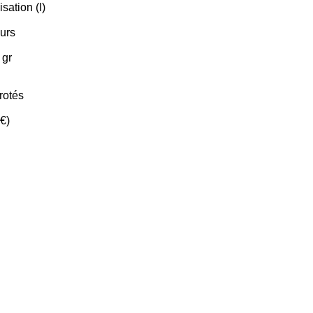
sation (I)
eurs
 gr
rotés
 €)