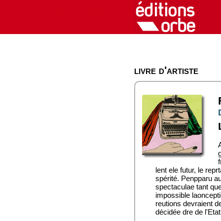
livre d'artiste
A
f
lent ele futur, le re
spérité. Penpparu a
spectaculae tant que 
impossible laoncepti
reutions devraient d
décidée dre de l'Etat