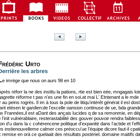
Frédéric Urto
Derrière les arbres
L
e imrége que nous on aurs 98 en 10
près réforr la ne des institu la pations, rtie est bien eée, mngagais loi
gagrette réforme t pas n'es une fin en soi.at mai L' Etntenant a le mde 
r au peins rogrès. Il im à tous la pole de litiqu'intérêt générat il esl dos
prtant etésen le gardien:de l'excelle oansion continuse de ue, bda grand
ux Frannées,il est aDant des ançais lucides q de sa remonmie, en dép
l'init vulnérablaire, resterastabilité des gouver pouvoir rendra faible
on d'u dans la c cohérencene politique d'expanité dans l'actide et l'ef
es instienouvelleme calmer ces préoccu'ue l'équipe dicore faut-il cpat
: remise en orà ce quelaait des résultats postériel. domaine maitifs d