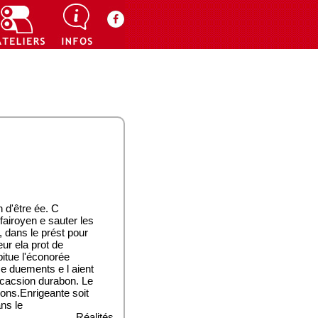
n d'être ée. C
fairoyen e sauter les
t, dans le prést pour
eur ela prot de
itue l'éconorée
sse duements e l aient
ficacsion durabon. Le
ions.Enrigeante soit
ans le
Réalités