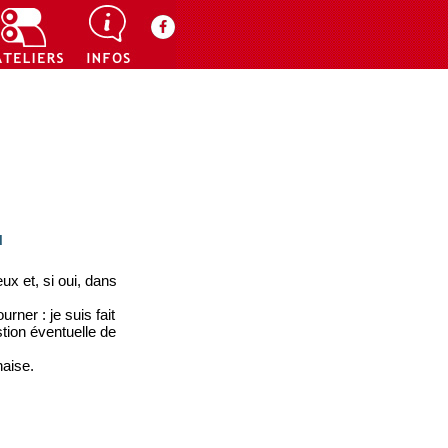
u
x et, si oui, dans
rner : je suis fait
tion éventuelle de
haise.