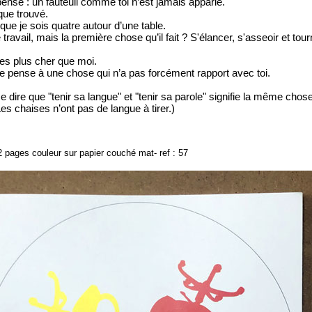
pense : un fauteuil comme toi n’est jamais apparié.
 que trouvé.
 que je sois quatre autour d’une table.
e travail, mais la première chose qu’il fait ? S'élancer, s'asseoir et t
tes plus cher que moi.
je pense à une chose qui n’a pas forcément rapport avec toi.
dire que "tenir sa langue" et "tenir sa parole" signifie la même chose
 (Les chaises n’ont pas de langue à tirer.)
2 pages couleur sur papier couché mat- ref : 57