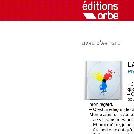
livre d'artiste
L
Pr
– J
que
– C
pou
mon regard.
– C’est une leçon de ch
Même alors si il s’asse
– Je vis sans mes acco
– Et moi-même, je ne m
– Au fond ce n’est qu’u