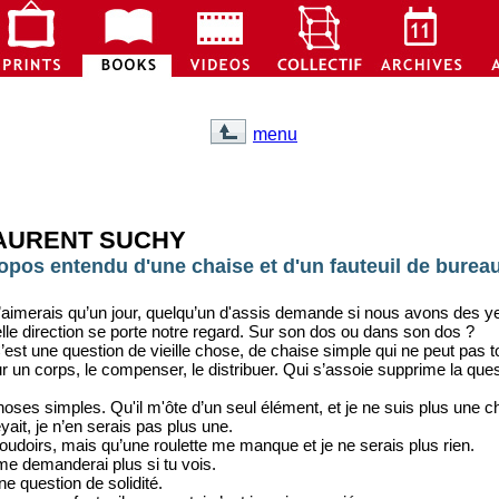
menu
AURENT SUCHY
opos entendu d'une chaise et d'un fauteuil de burea
’aimerais qu’un jour, quelqu’un d'assis demande si nous avons des yeu
lle direction se porte notre regard. Sur son dos ou dans son dos ?
’est une question de vieille chose, de chaise simple qui ne peut pas tou
r un corps, le compenser, le distribuer. Qui s’assoie supprime la ques
oses simples. Qu'il m'ôte d’un seul élément, et je ne suis plus une c
yait, je n’en serais pas plus une.
udoirs, mais qu’une roulette me manque et je ne serais plus rien.
e demanderai plus si tu vois.
ne question de solidité.