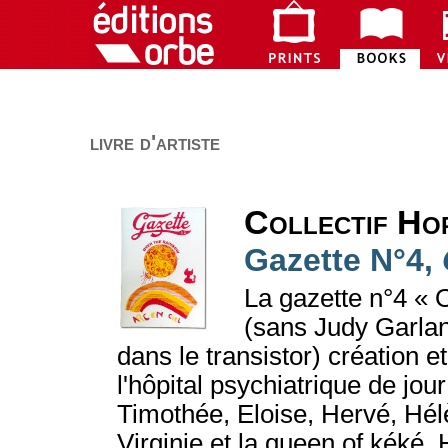
livre d'artiste
Collectif Hop
Gazette N°4,
La gazette n°4 « 
(sans Judy Garlan
dans le transistor) création et
l'hôpital psychiatrique de jo
Timothée, Eloise, Hervé, Hél
Virginie et la queen of kéké. 